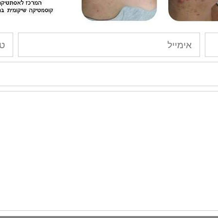
כתובת
טלפו
דוא"ל